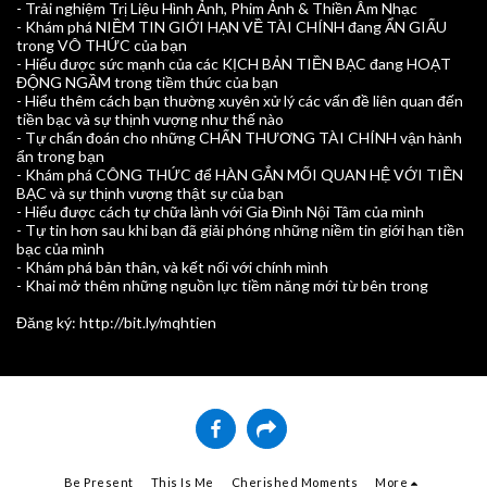
- Trải nghiệm Trị Liệu Hình Ảnh, Phim Ảnh & Thiền Âm Nhạc
- Khám phá NIỀM TIN GIỚI HẠN VỀ TÀI CHÍNH đang ẨN GIẤU
trong VÔ THỨC của bạn
- Hiểu được sức mạnh của các KỊCH BẢN TIỀN BẠC đang HOẠT
ĐỘNG NGẦM trong tiềm thức của bạn
- Hiểu thêm cách bạn thường xuyên xử lý các vấn đề liên quan đến
tiền bạc và sự thịnh vượng như thế nào
- Tự chẩn đoán cho những CHẤN THƯƠNG TÀI CHÍNH vận hành
ẩn trong bạn
- Khám phá CÔNG THỨC để HÀN GẮN MỐI QUAN HỆ VỚI TIỀN
BẠC và sự thịnh vượng thật sự của bạn
- Hiểu được cách tự chữa lành với Gia Đình Nội Tâm của mình
- Tự tin hơn sau khi bạn đã giải phóng những niềm tin giới hạn tiền
bạc của mình
- Khám phá bản thân, và kết nối với chính mình
- Khai mở thêm những nguồn lực tiềm năng mới từ bên trong
Đăng ký: http://bit.ly/mqhtien
Be Present
This Is Me
Cherished Moments
More