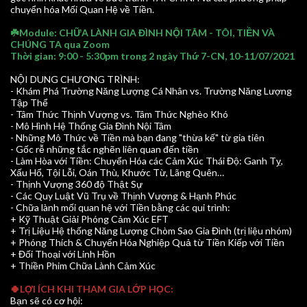
chuyển hóa Mối Quan Hệ về Tiền.
☘️Module: CHỮA LÀNH GIA ĐÌNH NỘI TÂM - TÔI, TIỀN VÀ
CHÚNG TA qua Zoom
Thời gian: 9:00 - 5:30pm trong 2 ngày Thứ 7-CN, 10-11/07/2021
NỘI DUNG CHƯƠNG TRÌNH:
- Khám Phá Trường Năng Lượng Cá Nhân vs. Trường Năng Lượng
Tập Thể
- Tâm Thức Thịnh Vượng vs. Tâm Thức Nghèo Khó
- Mô Hình Hệ Thống Gia Đình Nội Tâm
- Những Mô Thức về Tiền mà bạn đang "thừa kế" từ gia tiên
- Gốc rễ những tắc nghẽn liên quan đến tiền
- Làm Hòa với Tiền: Chuyển Hóa các Cảm Xúc Thái Độ: Ganh Tỵ,
Xấu Hổ, Tội Lỗi, Oán Thù, Khước Từ, Lãng Quên…
- Thịnh Vượng 360 độ Thật Sự
- Các Quy Luật Vũ Trụ về Thịnh Vượng & Hạnh Phúc
- Chữa lành mối quan hệ với Tiền bằng các qui trình:
+ Kỹ Thuật Giải Phóng Cảm Xúc EFT
+ Trị Liệu Hệ thống Năng Lượng Chòm Sao Gia Đình (trị liệu nhóm)
+ Phóng Thích & Chuyển Hóa Nghiệp Quả từ Tiền Kiếp với Tiền
+ Đối Thoại với Linh Hồn
+ Thiền Phim Chữa Lành Cảm Xúc
🍀LỢI ÍCH KHI THAM GIA LỚP HỌC:
Bạn sẽ có cơ hội: