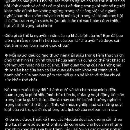
🤔 Bạn có bao giờ tự hỏi tại sao một số người có thể thu hút các cơ
hội kinh doanh và có tất cả mọi thứ dễ dàng trong khi một số người
khác mặc dù nỗ lực không ngừng trong các công việc và ngành
nghề khác nhau, vẫn thấy mình bị mắc kẹt trong các khoản nợ, bội
chi, đấu tranh ngân sách, hoặc luôn luôn rơi vào hoàn cảnh thiếu
hụt và thất vọng tài chính?
Điều gì có thể là nguyên nhân của sự khác biệt của họ? Bạn đã bao
giờ nghĩ rằng niềm tin tiền bạc của bạn là "di truyền" và được cài
đặt trong bạn bởi người khác chưa?
🍀 Mỗi người đều có "mô thức" riêng ẩn giấu trong tiềm thức và chi
phối tình hình tài chính thực tế của mình, và cũng có thể rất khác so
với mơ ước hoặc nỗ lực của họ. Tầm quan trọng của hệ thống mô
thức tiền bạc của bạn có liên quan đến sức khỏe tài chính và cả
hạnh phúc của bạn bao gồm các mối quan hệ khác và thậm chí cả
sức khỏe thể chất.
Nếu bạn muốn thay đổi "thành quả" về tài chính của mình, điều
quan trọng là phải hiểu "mô thức tiền bạc" đang hoạt động tiềm ẩn
trong bạn là gì. Mô thức tiềm ẩn này có thể bị ảnh hưởng nghiêm
trọng bởi thời thơ ấu, gia đình, văn hóa, nghiệp quả và những quy
luật của vũ trụ, gia đình, phong tục, lịch sử của nơi bạn sinh ra...
Khóa học được thiết kế theo các Module độc lập, không cần theo
thứ tự, nhưng bổ sung cho nhau để cung cấp cho học viên những
góc nhìn khác nhau về bức tranh TÀI CHÍNH và các phương pháp