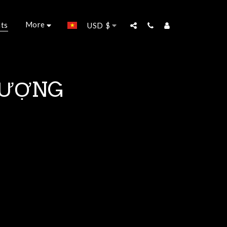
More
ts
USD
$
VƯỢNG