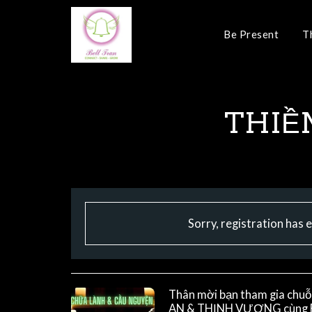
Be Present
T
THIỀ
Sorry, registration has 
Thân mời bạn tham gia ch
AN & THỊNH VƯỢNG cùng Be