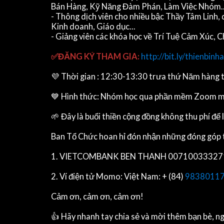
Bán Hàng, Kỹ Năng Đàm Phán, Làm Việc Nhóm..
- Thông dịch viên cho nhiều bậc Thầy Tâm Linh, 
Kinh doanh, Giáo dục...
- Giảng viên các khóa học về Trí Tuệ Cảm Xúc,
✅ĐĂNG KÝ THAM GIA:
http://bit.ly/thienbinh
💜 Thời gian : 12:30-13:30 trưa thứ Năm hàng 
💙 Hình thức: Nhóm học qua phần mềm Zoom miễn 
🌱 Đây là buổi thiền cộng đồng không thu phí để
Ban Tổ Chức hoan hỉ đón nhận những đóng góp t
1. VIETCOMBANK BEN THANH 0071003332711 Tra
2. Ví điện tử Momo: Việt Nam: + (84)
9838011
Cảm ơn, cảm ơn, cảm ơn!
👍 Hãy nhanh tay chia sẻ và mời thêm bạn bè, ng