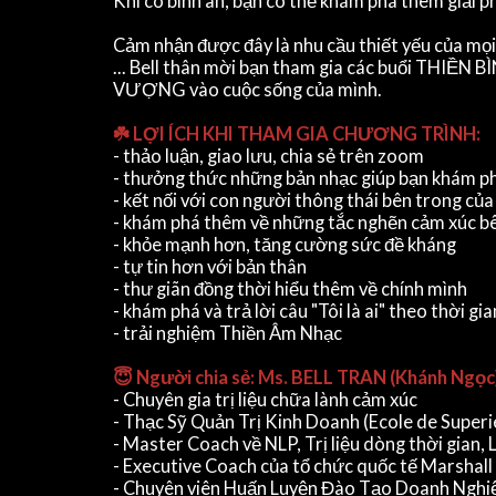
Khi có bình an, bạn có thể khám phá thêm giải p
Cảm nhận được đây là nhu cầu thiết yếu của mọi 
... Bell thân mời bạn tham gia các buổi THIỀN
VƯỢNG vào cuộc sống của mình.
☘️ LỢI ÍCH KHI THAM GIA CHƯƠNG TRÌNH:
- thảo luận, giao lưu, chia sẻ trên zoom
- thưởng thức những bản nhạc giúp bạn khám ph
- kết nối với con người thông thái bên trong củ
- khám phá thêm về những tắc nghẽn cảm xúc bê
- khỏe mạnh hơn, tăng cường sức đề kháng
- tự tin hơn với bản thân
- thư giãn đồng thời hiểu thêm về chính mình
- khám phá và trả lời câu "Tôi là ai" theo thời gia
- trải nghiệm Thiền Âm Nhạc
😇 Người chia sẻ: Ms. BELL TRAN (Khánh Ngọc
- Chuyên gia trị liệu chữa lành cảm xúc
- Thạc Sỹ Quản Trị Kinh Doanh (Ecole de Super
- Master Coach về NLP, Trị liệu dòng thời gian,
- Executive Coach của tổ chức quốc tế Marshal
- Chuyên viên Huấn Luyện Đào Tạo Doanh Nghiệ