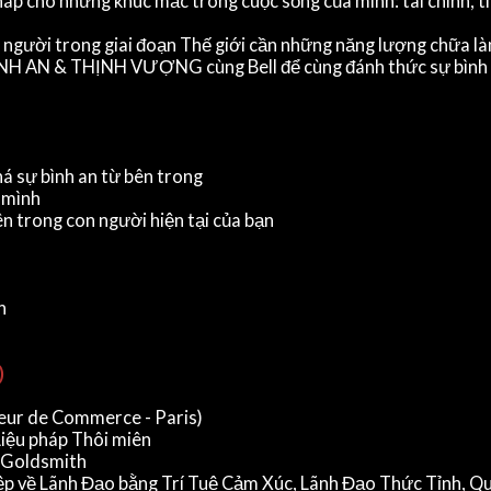
háp cho những khúc mắc trong cuộc sống của mình: tài chính, t
người trong giai đoạn Thế giới cần những năng lượng chữa lành
 BÌNH AN & THỊNH VƯỢNG cùng Bell để cùng đánh thức sự bình 
á sự bình an từ bên trong
a mình
n trong con người hiện tại của bạn
n
)
ieur de Commerce - Paris)
 Liệu pháp Thôi miên
l Goldsmith
p về Lãnh Đạo bằng Trí Tuệ Cảm Xúc, Lãnh Đạo Thức Tỉnh, Qu