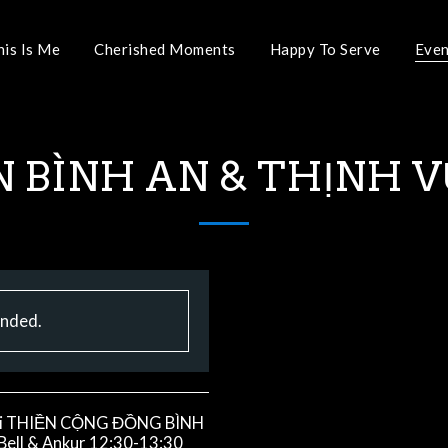
his Is Me
Cherished Moments
Happy To Serve
Even
N BÌNH AN & THỊNH 
ended.
uỗi THIỀN CỘNG ĐỒNG BÌNH
ll & Ankur 12:30-13:30