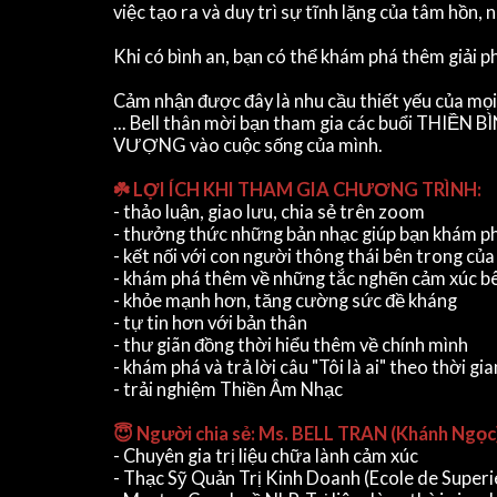
việc tạo ra và duy trì sự tĩnh lặng của tâm hồn,
Khi có bình an, bạn có thể khám phá thêm giải p
Cảm nhận được đây là nhu cầu thiết yếu của mọi 
... Bell thân mời bạn tham gia các buổi THIỀN
VƯỢNG vào cuộc sống của mình.
☘️ LỢI ÍCH KHI THAM GIA CHƯƠNG TRÌNH:
- thảo luận, giao lưu, chia sẻ trên zoom
- thưởng thức những bản nhạc giúp bạn khám ph
- kết nối với con người thông thái bên trong củ
- khám phá thêm về những tắc nghẽn cảm xúc bê
- khỏe mạnh hơn, tăng cường sức đề kháng
- tự tin hơn với bản thân
- thư giãn đồng thời hiểu thêm về chính mình
- khám phá và trả lời câu "Tôi là ai" theo thời gia
- trải nghiệm Thiền Âm Nhạc
😇 Người chia sẻ: Ms. BELL TRAN (Khánh Ngọc
- Chuyên gia trị liệu chữa lành cảm xúc
- Thạc Sỹ Quản Trị Kinh Doanh (Ecole de Super