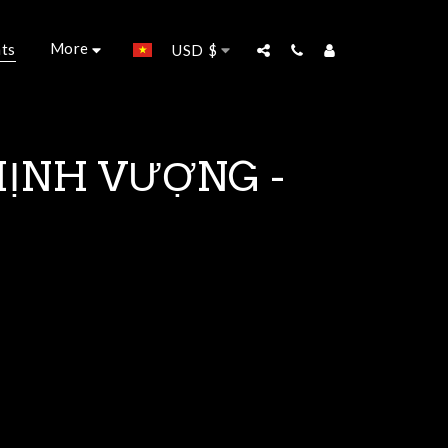
More
ts
USD
$
HỊNH VƯỢNG -