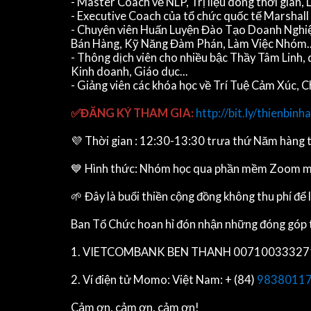
- Master Coach về NLP, Trị liệu dòng thời gian,
- Executive Coach của tổ chức quốc tế Marshal
- Chuyên viên Huấn Luyện Đào Tạo Doanh Nghiệ
Bán Hàng, Kỹ Năng Đàm Phán, Làm Việc Nhóm..
- Thông dịch viên cho nhiều bậc Thầy Tâm Linh, 
Kinh doanh, Giáo dục...
- Giảng viên các khóa học về Trí Tuệ Cảm Xúc,
✅ĐĂNG KÝ THAM GIA:
http://bit.ly/thienbinh
💜 Thời gian : 12:30-13:30 trưa thứ Năm hàng 
💙 Hình thức: Nhóm học qua phần mềm Zoom miễn 
🌱 Đây là buổi thiền cộng đồng không thu phí để
Ban Tổ Chức hoan hỉ đón nhận những đóng góp t
1. VIETCOMBANK BEN THANH 0071003332711 Tra
2. Ví điện tử Momo: Việt Nam: + (84)
9838011
Cảm ơn, cảm ơn, cảm ơn!