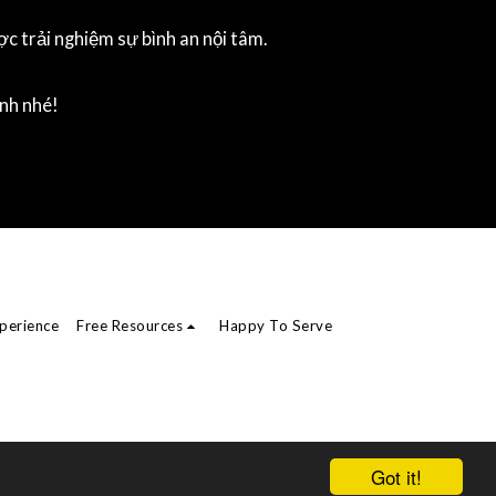
ợc trải nghiệm sự bình an nội tâm.
ình nhé!
perience
Free Resources
Happy To Serve
Got it!