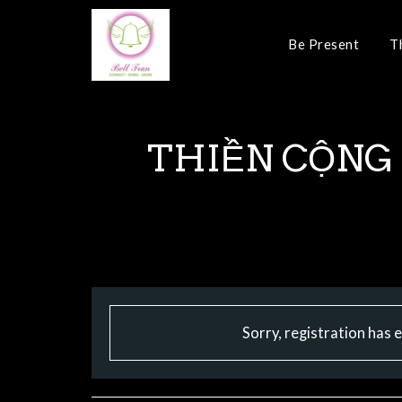
Be Present
T
THIỀN CỘNG 
Sorry, registration has 