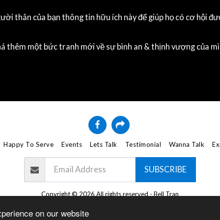
ười thân của bạn thông tin hữu ích này để giúp họ có cơ hội đư
há thêm một bức tranh mới về sự bình an & thịnh vượng của m
Happy To Serve
Events
Lets Talk
Testimonial
Wanna Talk
Ex
SUBSCRIBE
Copyright © 2026 All rights reserved -
Bell Tran
Terms
|
Privacy
xperience on our website