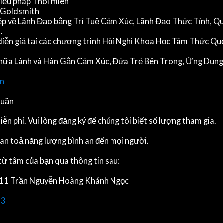
 Liệu pháp Thôi miên
l Goldsmith
p về Lãnh Đạo bằng Trí Tuệ Cảm Xúc, Lãnh Đạo Thức Tỉnh, Qu
.
diễn giả tại các chương trình Hội Nghị Khoa Học Tâm Thức Quốc
 Chữa Lành và Hàn Gắn Cảm Xúc, Đứa Trẻ Bên Trong, Ứng Dụng 
an
tuần
phí. Vui lòng đăng ký để chúng tôi biết số lượng tham gia.
 lan toả năng lượng bình an đến mọi người.
ừ tâm của bạn qua thông tin sau:
̂̀n Nguyễn Hoàng Khánh Ngọc
73