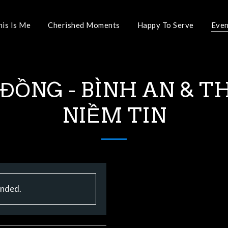
his Is Me
Cherished Moments
Happy To Serve
Even
ĐỒNG - BÌNH AN & T
NIỀM TIN
ended.